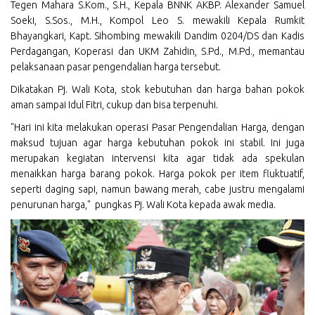
Tegen Mahara S.Kom., S.H., Kepala BNNK AKBP. Alexander Samuel
Soeki, S.Sos., M.H., Kompol Leo S. mewakili Kepala Rumkit
Bhayangkari, Kapt. Sihombing mewakili Dandim 0204/DS dan Kadis
Perdagangan, Koperasi dan UKM Zahidin, S.Pd., M.Pd., memantau
pelaksanaan pasar pengendalian harga tersebut.
Dikatakan Pj. Wali Kota, stok kebutuhan dan harga bahan pokok
aman sampai Idul Fitri, cukup dan bisa terpenuhi.
"Hari ini kita melakukan operasi Pasar Pengendalian Harga, dengan
maksud tujuan agar harga kebutuhan pokok ini stabil. Ini juga
merupakan kegiatan intervensi kita agar tidak ada spekulan
menaikkan harga barang pokok. Harga pokok per item fluktuatif,
seperti daging sapi, namun bawang merah, cabe justru mengalami
penurunan harga," pungkas Pj. Wali Kota kepada awak media.