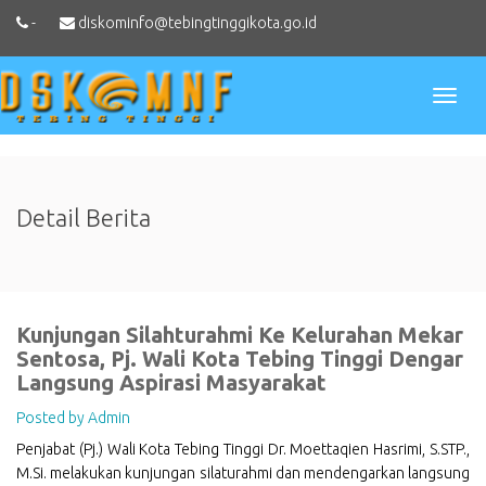
-
diskominfo@tebingtinggikota.go.id
Toggl
naviga
Detail Berita
Kunjungan Silahturahmi Ke Kelurahan Mekar
Sentosa, Pj. Wali Kota Tebing Tinggi Dengar
Langsung Aspirasi Masyarakat
Posted by Admin
Penjabat (Pj.) Wali Kota Tebing Tinggi Dr. Moettaqien Hasrimi, S.STP.,
M.Si. melakukan kunjungan silaturahmi dan mendengarkan langsung