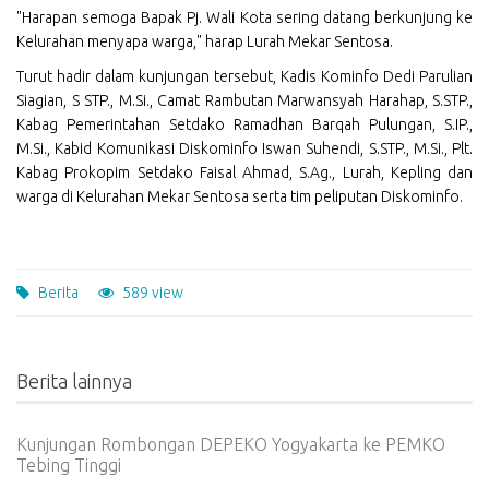
"Harapan semoga Bapak Pj. Wali Kota sering datang berkunjung ke
Kelurahan menyapa warga," harap Lurah Mekar Sentosa.
Turut hadir dalam kunjungan tersebut, Kadis Kominfo Dedi Parulian
Siagian, S STP., M.Si., Camat Rambutan Marwansyah Harahap, S.STP.,
Kabag Pemerintahan Setdako Ramadhan Barqah Pulungan, S.IP.,
M.Si., Kabid Komunikasi Diskominfo Iswan Suhendi, S.STP., M.Si., Plt.
Kabag Prokopim Setdako Faisal Ahmad, S.Ag., Lurah, Kepling dan
warga di Kelurahan Mekar Sentosa serta tim peliputan Diskominfo.
Berita
589 view
Berita lainnya
Kunjungan Rombongan DEPEKO Yogyakarta ke PEMKO
Tebing Tinggi