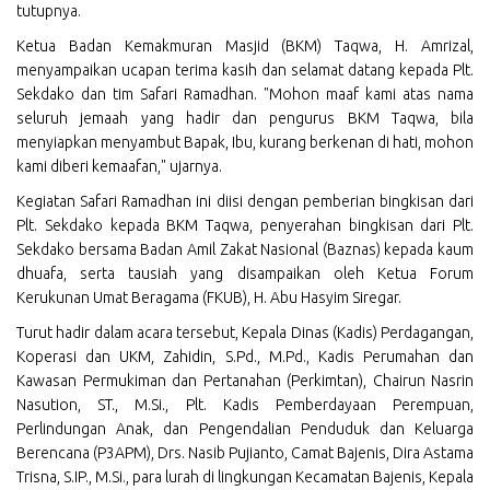
tutupnya.
Ketua Badan Kemakmuran Masjid (BKM) Taqwa, H. Amrizal,
menyampaikan ucapan terima kasih dan selamat datang kepada Plt.
Sekdako dan tim Safari Ramadhan. "Mohon maaf kami atas nama
seluruh jemaah yang hadir dan pengurus BKM Taqwa, bila
menyiapkan menyambut Bapak, Ibu, kurang berkenan di hati, mohon
kami diberi kemaafan," ujarnya.
Kegiatan Safari Ramadhan ini diisi dengan pemberian bingkisan dari
Plt. Sekdako kepada BKM Taqwa, penyerahan bingkisan dari Plt.
Sekdako bersama Badan Amil Zakat Nasional (Baznas) kepada kaum
dhuafa, serta tausiah yang disampaikan oleh Ketua Forum
Kerukunan Umat Beragama (FKUB), H. Abu Hasyim Siregar.
Turut hadir dalam acara tersebut, Kepala Dinas (Kadis) Perdagangan,
Koperasi dan UKM, Zahidin, S.Pd., M.Pd., Kadis Perumahan dan
Kawasan Permukiman dan Pertanahan (Perkimtan), Chairun Nasrin
Nasution, ST., M.Si., Plt. Kadis Pemberdayaan Perempuan,
Perlindungan Anak, dan Pengendalian Penduduk dan Keluarga
Berencana (P3APM), Drs. Nasib Pujianto, Camat Bajenis, Dira Astama
Trisna, S.IP., M.Si., para lurah di lingkungan Kecamatan Bajenis, Kepala