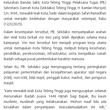
Kelurahan Bandar Sakti, Kota Tebing Tinggi. Pelaksana Tugas (Plt.)
Sekretaris Daerah Kota (Sekdako) Tebing Tinggi, H. Kamlan Mursyid,
S.H., M.M., mewakili Wali Kota, hadir dalam kegiatan Safari Ramadhan
untuk menjalin kedekatan dengan masyarakat setempat, Rabu
(12/3/2025).
Dalam kesempatan tersebut, Plt. Sekdako menyampaikan arahan
dari Wali Kota terkait visi misi yang telah dijanjikan selama masa
kampanye. Visi misi tersebut kini menjadi program kerja utama
untuk memajukan Kota Tebing Tinggi, meliputi bidang kesehatan,
pendidikan, perekonomian, infrastruktur, serta menjadikan rumah
ibadah sebagai pusat pembentukan karakter manusia.
Selain itu, Plt. Sekdako juga menyinggung tentang peningkatan
pelayanan pemerintahan dan kesejahteraan aparatur sipil negara
(ASN), non-ASN, bilal mayit, penggali kubur, marbot, dan pengurus
masjid.
"Kami mewakili Wali Kota Tebing Tinggi juga mengucapkan selamat
menunaikan ibadah puasa 1446 Hijriah bagi Bapak, Ibu kaum
muslimin, muslimah yang melaksanakan. Mohon maaf bila ada
kesalahan dalam penyampaian. Wassalamualaikum Wr. Wb,"