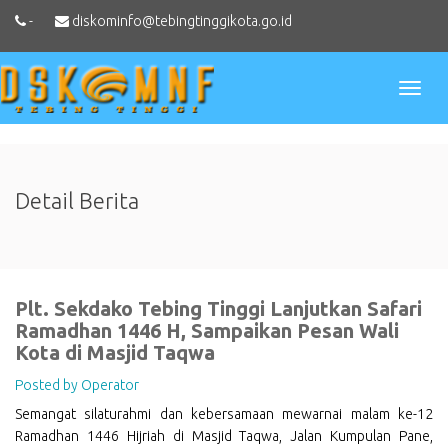
-
diskominfo@tebingtinggikota.go.id
Toggl
naviga
Detail Berita
Plt. Sekdako Tebing Tinggi Lanjutkan Safari
Ramadhan 1446 H, Sampaikan Pesan Wali
Kota di Masjid Taqwa
Posted by Operator
Semangat silaturahmi dan kebersamaan mewarnai malam ke-12
Ramadhan 1446 Hijriah di Masjid Taqwa, Jalan Kumpulan Pane,