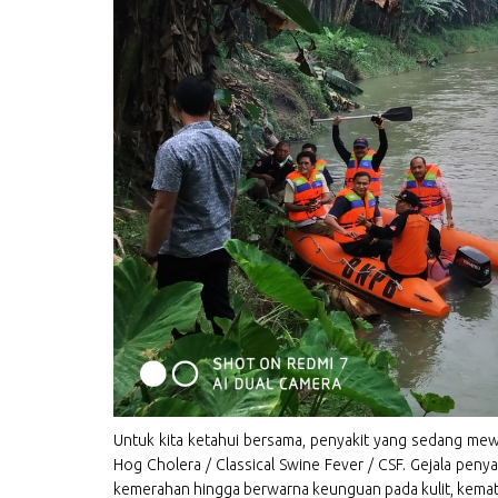
Untuk kita ketahui bersama, penyakit yang sedang mew
Hog Cholera / Classical Swine Fever / CSF. Gejala penyak
kemerahan hingga berwarna keunguan pada kulit, kemat