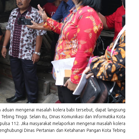
n aduan mengenai masalah kolera babi tersebut, dapat langsung
ebing Tinggi. Selain itu, Dinas Komunikasi dan Informatika Kota
 pulsa 112. Jika masyarakat melaporkan mengenai masalah kolera
 menghubungi Dinas Pertanian dan Ketahanan Pangan Kota Tebing