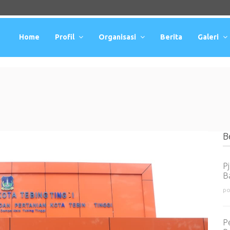
Home
Profil
Organisasi
Berita
Galeri
B
P
B
po
P