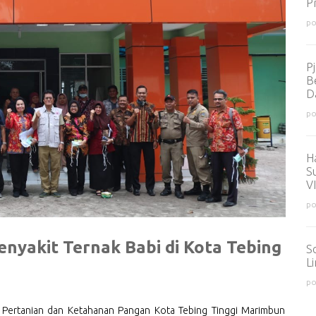
P
po
P
B
D
po
H
S
V
po
enyakit Ternak Babi di Kota Tebing
So
L
po
s. Pertanian dan Ketahanan Pangan Kota Tebing Tinggi Marimbun