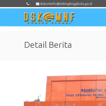
-
diskominfo@tebingtinggikota.go.id
Detail Berita