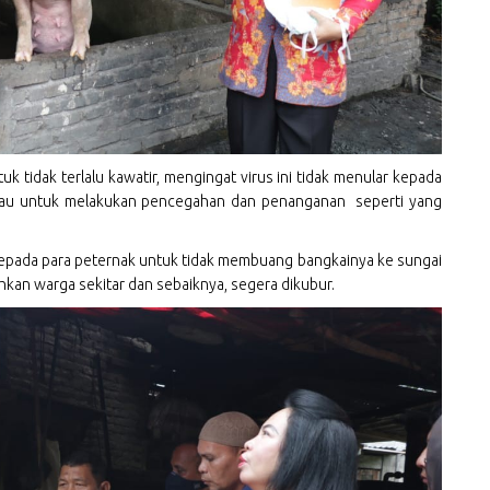
uk tidak terlalu kawatir, mengingat virus ini tidak menular kepada
mbau untuk melakukan pencegahan dan penanganan seperti yang
 kepada para peternak untuk tidak membuang bangkainya ke sungai
an warga sekitar dan sebaiknya, segera dikubur.