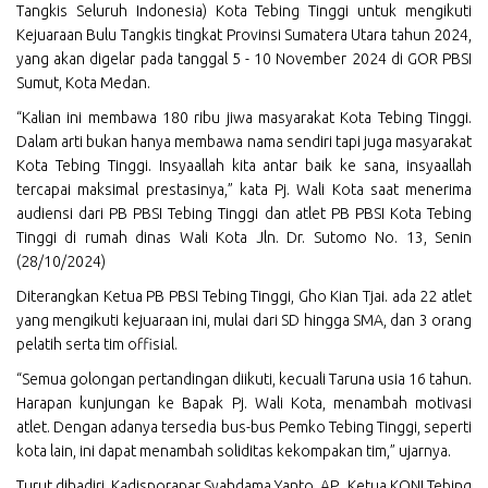
Tangkis Seluruh Indonesia) Kota Tebing Tinggi untuk mengikuti
Kejuaraan Bulu Tangkis tingkat Provinsi Sumatera Utara tahun 2024,
yang akan digelar pada tanggal 5 - 10 November 2024 di GOR PBSI
Sumut, Kota Medan.
“Kalian ini membawa 180 ribu jiwa masyarakat Kota Tebing Tinggi.
Dalam arti bukan hanya membawa nama sendiri tapi juga masyarakat
Kota Tebing Tinggi. Insyaallah kita antar baik ke sana, insyaallah
tercapai maksimal prestasinya,” kata Pj. Wali Kota saat menerima
audiensi dari PB PBSI Tebing Tinggi dan atlet PB PBSI Kota Tebing
Tinggi di rumah dinas Wali Kota Jln. Dr. Sutomo No. 13, Senin
(28/10/2024)
Diterangkan Ketua PB PBSI Tebing Tinggi, Gho Kian Tjai. ada 22 atlet
yang mengikuti kejuaraan ini, mulai dari SD hingga SMA, dan 3 orang
pelatih serta tim offisial.
“Semua golongan pertandingan diikuti, kecuali Taruna usia 16 tahun.
Harapan kunjungan ke Bapak Pj. Wali Kota, menambah motivasi
atlet. Dengan adanya tersedia bus-bus Pemko Tebing Tinggi, seperti
kota lain, ini dapat menambah soliditas kekompakan tim,” ujarnya.
Turut dihadiri, Kadisporapar Syahdama Yanto, AP., Ketua KONI Tebing