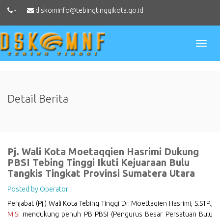
-
diskominfo@tebingtinggikota.go.id
Toggl
naviga
Detail Berita
Pj. Wali Kota Moetaqqien Hasrimi Dukung
PBSI Tebing Tinggi Ikuti Kejuaraan Bulu
Tangkis Tingkat Provinsi Sumatera Utara
Posted by Operator
Penjabat (Pj.) Wali Kota Tebing Tinggi Dr. Moettaqien Hasrimi, S.STP.,
M.Si
mendukung penuh PB PBSI (Pengurus Besar Persatuan Bulu