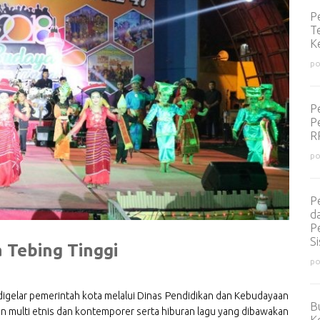
P
T
K
po
P
P
R
po
P
d
P
S
 Tebing Tinggi
po
digelar pemerintah kota melalui Dinas Pendidikan dan Kebudayaan
Bu
rian multi etnis dan kontemporer serta hiburan lagu yang dibawakan
Ko