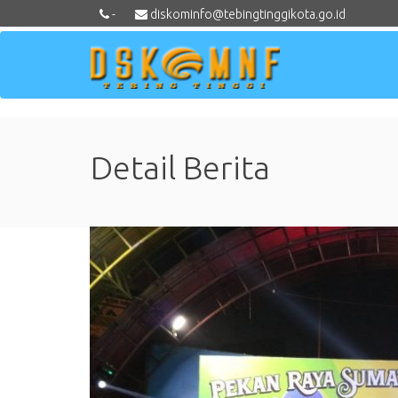
-
diskominfo@tebingtinggikota.go.id
Detail Berita