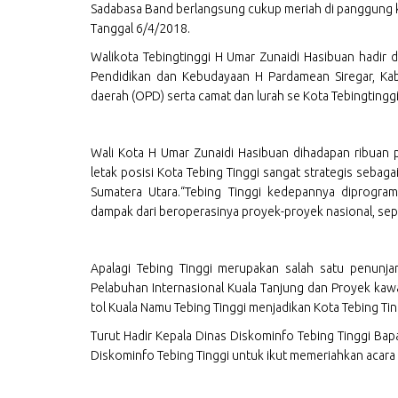
Sadabasa Band berlangsung cukup meriah di panggung 
Tanggal 6/4/2018.
Walikota Tebingtinggi H Umar Zunaidi Hasibuan hadir 
Pendidikan dan Kebudayaan H Pardamean Siregar, Kabi
daerah (OPD) serta camat dan lurah se Kota Tebingtinggi
Wali Kota H Umar Zunaidi Hasibuan dihadapan ribua
letak posisi Kota Tebing Tinggi sangat strategis sebagai
Sumatera Utara.“Tebing Tinggi kedepannya diprogr
dampak dari beroperasinya proyek-proyek nasional, sep
Apalagi Tebing Tinggi merupakan salah satu penun
Pelabuhan Internasional Kuala Tanjung dan Proyek kaw
tol Kuala Namu Tebing Tinggi menjadikan Kota Tebing Tin
Turut Hadir Kepala Dinas Diskominfo Tebing Tinggi Bapa
Diskominfo Tebing Tinggi untuk ikut memeriahkan acara 