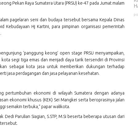
keong Pekan Raya Sumatera Utara (PRSU) ke-47 pada Jumat malam
H
po
dalam pagelaran seni dan budaya tersebut bersama Kepala Dinas
d Kebudayaan Hj Kartini, para pimpinan organisasi pemerintah
.
n pengunjung ‘panggung keong’ open stage PRSU menyampaikan,
 kota segi tiga emas dan menjadi daya tarik tersendiri di Provinsi
amkan sebagai kota jasa untuk memberikan dukungan terhadap
erti jasa perdagangan dan jasa pelayanan kesehatan.
jang pertumbuhan ekonomi di wilayah Sumatera dengan adanya
asan ekonomi khusus (KEK) Sei Mangkei serta beroprasinya jalan
ggi semakin terbuka,” papar walikota.
k Dedi Parulian Siagian, S.STP, M.Si beserta beberapa utusan dari
tersebut.