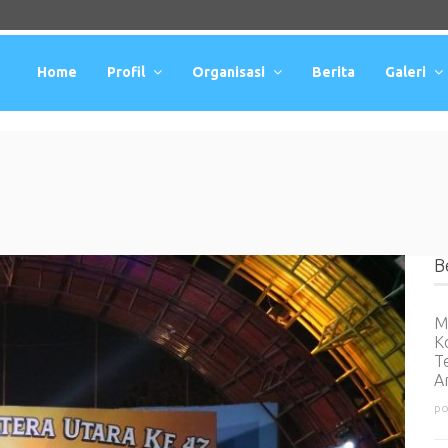
Home
Profil
Organisasi
Berita
Galeri
B
M
K
T
An
po