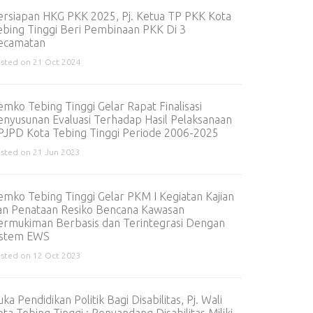
ersiapan HKG PKK 2025, Pj. Ketua TP PKK Kota
ebing Tinggi Beri Pembinaan PKK Di 3
ecamatan
sted on 21 Oct 2024
emko Tebing Tinggi Gelar Rapat Finalisasi
enyusunan Evaluasi Terhadap Hasil Pelaksanaan
PJPD Kota Tebing Tinggi Periode 2006-2025
sted on 21 Jun 2023
emko Tebing Tinggi Gelar PKM I Kegiatan Kajian
an Penataan Resiko Bencana Kawasan
ermukiman Berbasis dan Terintegrasi Dengan
istem EWS
sted on 12 Oct 2023
ka Pendidikan Politik Bagi Disabilitas, Pj. Wali
ta Tebing Tinggi : Penyandang Disabilitas Miliki